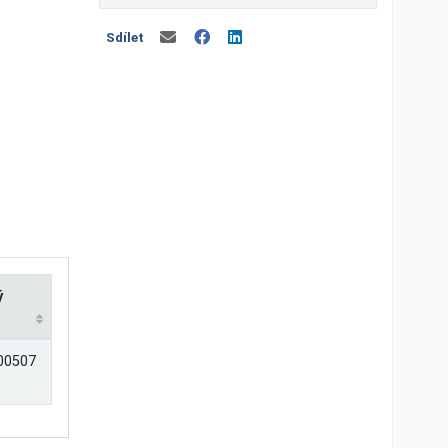
Sdílet
ý
00507