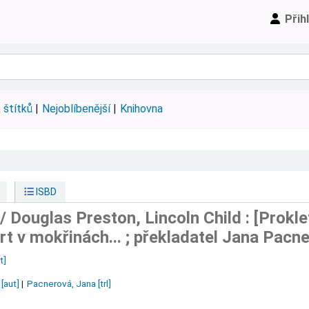
Přih
 štítků
Nejoblíbenější
Knihovna
ISBD
 /
Douglas Preston, Lincoln Child :
[Prokle
t v mokřinách... ; překladatel Jana Pacn
t]
[aut]
Pacnerová, Jana
[trl]