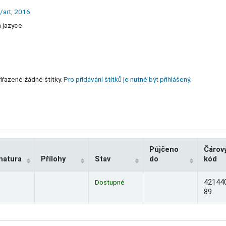
/art,
2016
m jazyce
iřazené žádné štítky.
Pro přidávání štítků je nutné být přihlášený.
Půjčeno
Čárov
natura
Přílohy
Stav
do
kód
Dostupné
42144
89