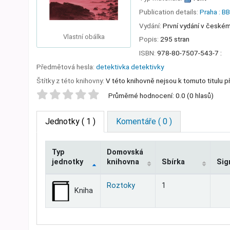
Publication details:
Praha :
BB
Vydání:
První vydání v české
Vlastní obálka
Popis:
295 stran
ISBN:
978-80-7507-543-7 :
Předmětová hesla:
detektivka detektivky
Štítky z této knihovny:
V této knihovně nejsou k tomuto titulu př
Star ratings
Průměrné hodnocení: 0.0 (0 hlasů)
Jednotky
( 1 )
Komentáře ( 0 )
Typ
Domovská
jednotky
knihovna
Sbírka
Sig
Jednotky
Roztoky
1
Kniha