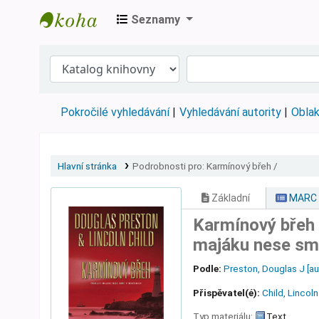
Seznamy
Městská knihovna Roztoky
Pokročilé vyhledávání
Vyhledávání autority
Oblak
Hlavní stránka
Podrobnosti pro:
Karmínový břeh /
Základní
MARC
Karmínový břeh
majáku nese smr
Podle:
Preston, Douglas J
[au
Přispěvatel(é):
Child, Lincoln
Typ materiálu:
Text