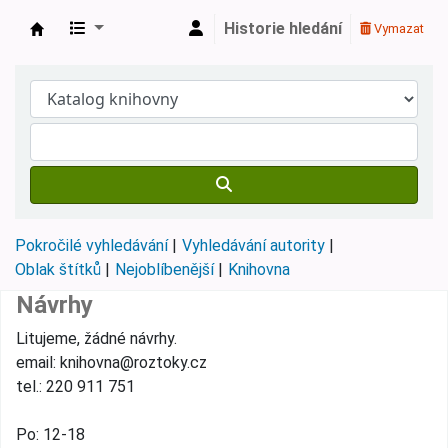
Historie hledání
Vymazat
Městská knihovna Roztoky
Pokročilé vyhledávání
Vyhledávání autority
Oblak štítků
Nejoblíbenější
Knihovna
Návrhy
Litujeme, žádné návrhy.
email: knihovna@roztoky.cz
tel.: 220 911 751
Po: 12-18