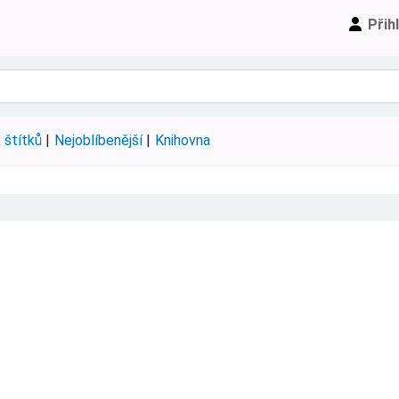
Přih
 štítků
Nejoblíbenější
Knihovna