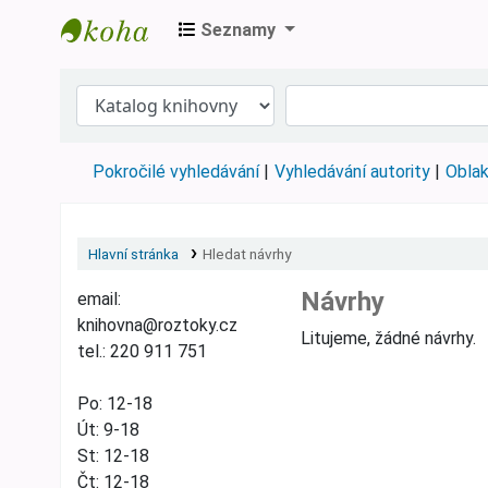
Seznamy
Městská knihovna Roztoky
Pokročilé vyhledávání
Vyhledávání autority
Oblak
Hlavní stránka
Hledat návrhy
Návrhy
email:
knihovna@roztoky.cz
Litujeme, žádné návrhy.
tel.: 220 911 751
Po: 12-18
Út: 9-18
St: 12-18
Čt: 12-18