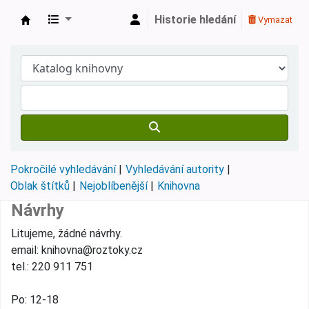
Historie hledání
Vymazat
Městská knihovna Roztoky
Pokročilé vyhledávání
Vyhledávání autority
Oblak štítků
Nejoblíbenější
Knihovna
Návrhy
Litujeme, žádné návrhy.
email: knihovna@roztoky.cz
tel.: 220 911 751
Po: 12-18