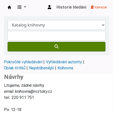
Historie hledání
Vymazat
Městská knihovna Roztoky
Pokročilé vyhledávání
Vyhledávání autority
Oblak štítků
Nejoblíbenější
Knihovna
Návrhy
Litujeme, žádné návrhy.
email: knihovna@roztoky.cz
tel.: 220 911 751
Po: 12-18