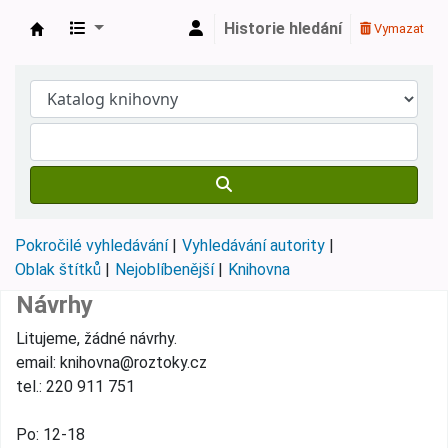
Historie hledání
Vymazat
Městská knihovna Roztoky
Pokročilé vyhledávání
Vyhledávání autority
Oblak štítků
Nejoblíbenější
Knihovna
Návrhy
Litujeme, žádné návrhy.
email: knihovna@roztoky.cz
tel.: 220 911 751
Po: 12-18