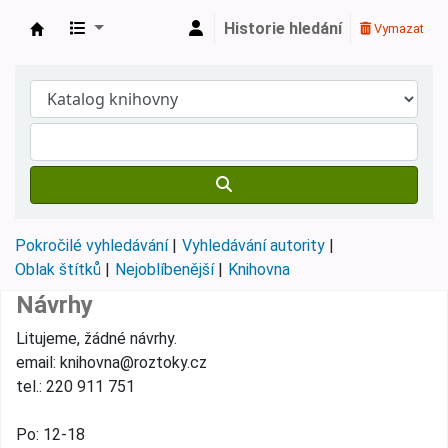
Historie hledání
Vymazat
Městská knihovna Roztoky
Pokročilé vyhledávání
Vyhledávání autority
Oblak štítků
Nejoblíbenější
Knihovna
Návrhy
Litujeme, žádné návrhy.
email: knihovna@roztoky.cz
tel.: 220 911 751
Po: 12-18