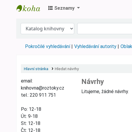
Seznamy
Městská knihovna Roztoky
Pokročilé vyhledávání
Vyhledávání autority
Oblak
Hlavní stránka
Hledat návrhy
Návrhy
email:
knihovna@roztoky.cz
Litujeme, žádné návrhy.
tel.: 220 911 751
Po: 12-18
Út: 9-18
St: 12-18
Čt: 12-18