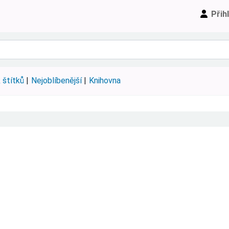
Přih
 štítků
Nejoblíbenější
Knihovna