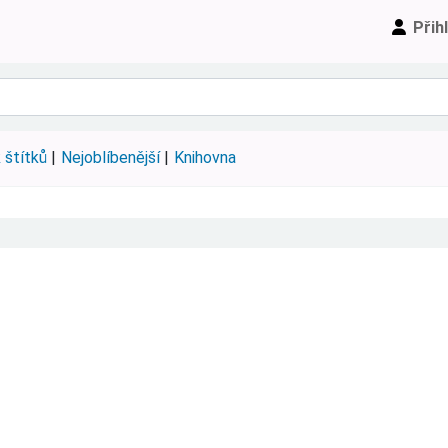
Přih
 štítků
Nejoblíbenější
Knihovna