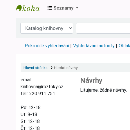
Seznamy
Městská knihovna Roztoky
Pokročilé vyhledávání
Vyhledávání autority
Oblak
Hlavní stránka
Hledat návrhy
Návrhy
email:
knihovna@roztoky.cz
Litujeme, žádné návrhy.
tel.: 220 911 751
Po: 12-18
Út: 9-18
St: 12-18
Čt: 12-18