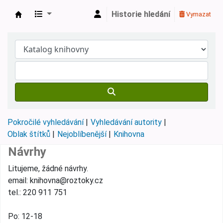
Historie hledání
Vymazat
Městská knihovna Roztoky
Pokročilé vyhledávání
Vyhledávání autority
Oblak štítků
Nejoblíbenější
Knihovna
Návrhy
Litujeme, žádné návrhy.
email: knihovna@roztoky.cz
tel.: 220 911 751
Po: 12-18