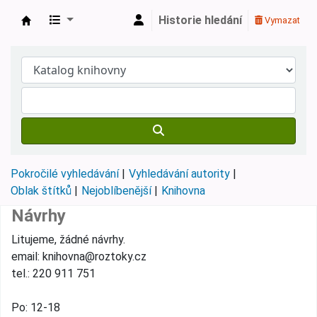
Historie hledání
Vymazat
Městská knihovna Roztoky
Pokročilé vyhledávání
Vyhledávání autority
Oblak štítků
Nejoblíbenější
Knihovna
Návrhy
Litujeme, žádné návrhy.
email: knihovna@roztoky.cz
tel.: 220 911 751
Po: 12-18