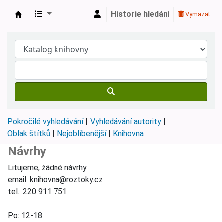
Historie hledání
Vymazat
Městská knihovna Roztoky
Pokročilé vyhledávání
Vyhledávání autority
Oblak štítků
Nejoblíbenější
Knihovna
Návrhy
Litujeme, žádné návrhy.
email: knihovna@roztoky.cz
tel.: 220 911 751
Po: 12-18