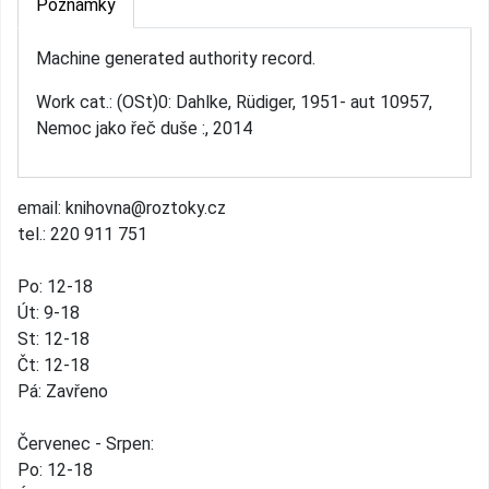
Poznámky
Machine generated authority record.
Work cat.: (OSt)0: Dahlke, Rüdiger, 1951- aut 10957,
Nemoc jako řeč duše :, 2014
email: knihovna@roztoky.cz
tel.: 220 911 751
Po: 12-18
Út: 9-18
St: 12-18
Čt: 12-18
Pá: Zavřeno
Červenec - Srpen:
Po: 12-18