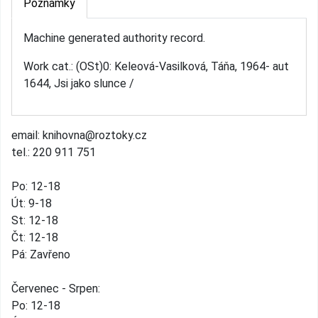
Poznámky
Machine generated authority record.
Work cat.: (OSt)0: Keleová-Vasilková, Táňa, 1964- aut
1644, Jsi jako slunce /
email: knihovna@roztoky.cz
tel.: 220 911 751
Po: 12-18
Út: 9-18
St: 12-18
Čt: 12-18
Pá: Zavřeno
Červenec - Srpen:
Po: 12-18