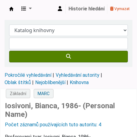
Historie hledání
Vymazat
Městská knihovna Roztoky
Pokročilé vyhledávání
Vyhledávání autority
Oblak štítků
Nejoblíbenější
Knihovna
Základní
MARC
Iosivoni, Bianca, 1986- (Personal
Name)
Počet záznamů používajících tuto autoritu: 4
Preferovaný tvar:
Iosivoni, Bianca, 1986-