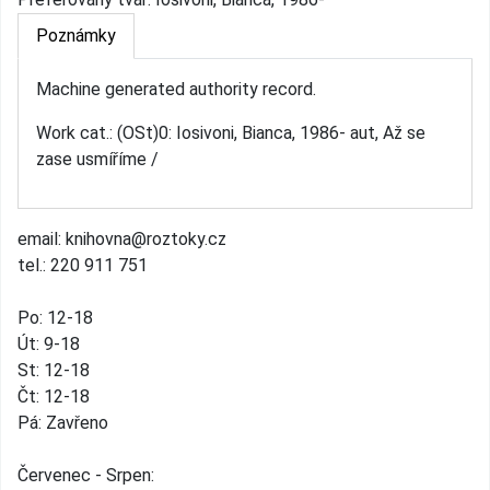
Poznámky
Machine generated authority record.
Work cat.: (OSt)0: Iosivoni, Bianca, 1986- aut, Až se
zase usmíříme /
email: knihovna@roztoky.cz
tel.: 220 911 751
Po: 12-18
Út: 9-18
St: 12-18
Čt: 12-18
Pá: Zavřeno
Červenec - Srpen: