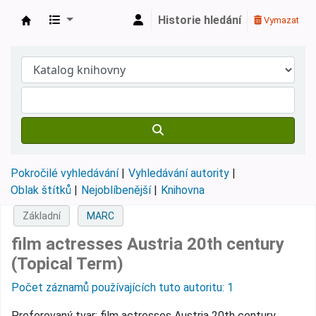
Historie hledání
Vymazat
Městská knihovna Roztoky
Pokročilé vyhledávání
Vyhledávání autority
Oblak štítků
Nejoblíbenější
Knihovna
Základní
MARC
film actresses Austria 20th century
(Topical Term)
Počet záznamů používajících tuto autoritu: 1
Preferovaný tvar:
film actresses Austria 20th century