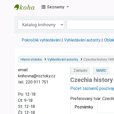
Seznamy
Městská knihovna Roztoky
Pokročilé vyhledávání
Vyhledávání autority
Oblak
Hlavní stránka
Vyhledávání autority
Czechia history 18
email:
Základní
MARC
knihovna@roztoky.cz
Czechia histor
tel.: 220 911 751
Počet záznamů používají
Po: 12-18
Preferovaný tvar:
Czechi
Út: 9-18
St: 12-18
Poznámky
Čt: 12-18