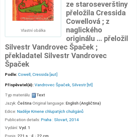
ze staroseverštiny
přeložila Cressida
Cowellová ; z
naglického
Vlastní obálka
originálu ... přeložil
Silvestr Vandrovec Špaček ;
překladatel Silvestr Vandrovec
Špaček
Podle:
Cowell, Cressida
[aut]
Přispěvatel(é):
Vandrovec Špaček, Silvestr
[trl]
Typ materiálu:
Text
Jazyk:
Čeština
Original language:
English (Angličtina)
Edice:
Naděje Kmene chlupatých chuligánů
Publication details:
Praha :
Slovart,
2014
Vydání:
Vyd. 1
Popis:
221 s. : il. ; 22 cm