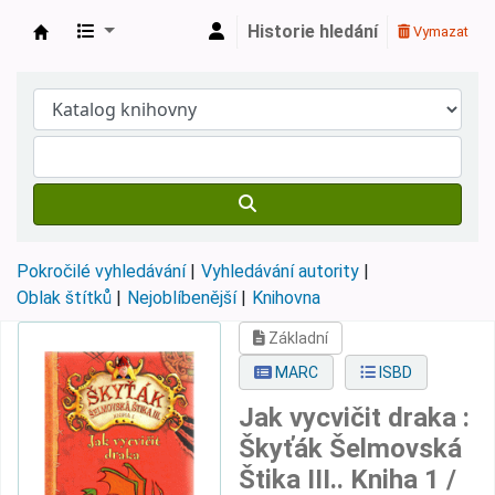
Historie hledání
Vymazat
Městská knihovna Roztoky
Pokročilé vyhledávání
Vyhledávání autority
Oblak štítků
Nejoblíbenější
Knihovna
Základní
MARC
ISBD
Jak vycvičit draka :
Škyťák Šelmovská
Štika III.. Kniha 1 /