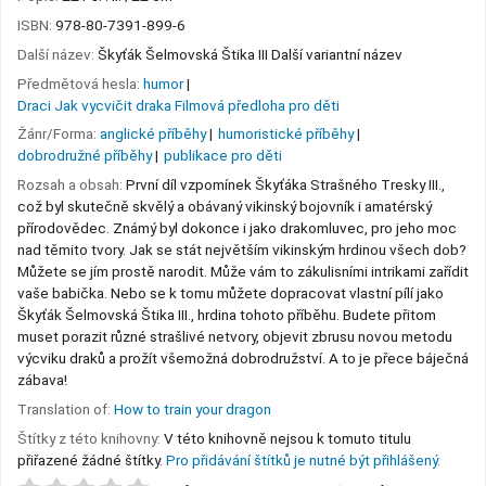
ISBN:
978-80-7391-899-6
Další název:
Škyťák Šelmovská Štika III Další variantní název
Předmětová hesla:
humor
Draci Jak vycvičit draka Filmová předloha pro děti
Žánr/Forma:
anglické příběhy
humoristické příběhy
dobrodružné příběhy
publikace pro děti
Rozsah a obsah:
První díl vzpomínek Škyťáka Strašného Tresky III.,
což byl skutečně skvělý a obávaný vikinský bojovník i amatérský
přírodovědec. Známý byl dokonce i jako drakomluvec, pro jeho moc
nad těmito tvory. Jak se stát největším vikinským hrdinou všech dob?
Můžete se jím prostě narodit. Může vám to zákulisními intrikami zařídit
vaše babička. Nebo se k tomu můžete dopracovat vlastní pílí jako
Škyťák Šelmovská Štika III., hrdina tohoto příběhu. Budete přitom
muset porazit různé strašlivé netvory, objevit zbrusu novou metodu
výcviku draků a prožít všemožná dobrodružství. A to je přece báječná
zábava!
Translation of:
How to train your dragon
Štítky z této knihovny:
V této knihovně nejsou k tomuto titulu
přiřazené žádné štítky.
Pro přidávání štítků je nutné být přihlášený.