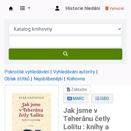
Historie hledání
Vymazat
Městská knihovna Roztoky
Pokročilé vyhledávání
Vyhledávání autority
Oblak štítků
Nejoblíbenější
Knihovna
Základní
MARC
ISBD
Jak jsme v
Teheránu četly
Lolitu : knihy a