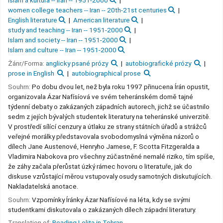
islám a kultura -- Írán -- 1951-2000
women college teachers -- Iran -- 20th-21st centuries
English literature
American literature
study and teaching -- Iran -- 1951-2000
Islam and society -- Iran -- 1951-2000
Islam and culture -- Iran -- 1951-2000
Žánr/Forma:
anglicky psané prózy
autobiografické prózy
prose in English
autobiographical prose
Souhrn:
Po dobu dvou let, než byla roku 1997 přinucena Írán opustit,
organizovala Ázar Nafísíová ve svém teheránském domě tajné
týdenní debaty o zakázaných západních autorech, jichž se účastnilo
sedm z jejích bývalých studentek literatury na teheránské univerzitě.
V prostředí sílící cenzury a útlaku ze strany státních úřadů a strážců
veřejné morálky představovala svobodomyslná výměna názorů o
dílech Jane Austenové, Henryho Jamese, F. Scotta Fitzgeralda a
Vladimira Nabokova pro všechny zúčastněné nemalé riziko, tím spíše,
že záhy začala přerůstat úzký rámec hovoru o literatuře, jak do
diskuse vzrůstající měrou vstupovaly osudy samotných diskutujících.
Nakladatelská anotace.
Souhrn:
Vzpomínky Íránky Ázar Nafísíové na léta, kdy se svými
studentkami diskutovala o zakázaných dílech západní literatury.
Translation of:
Reading Lolita in Tehran