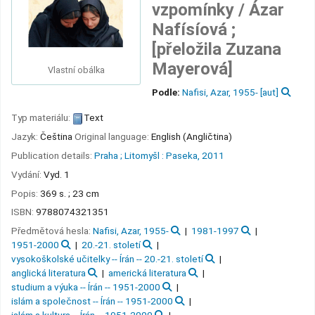
vzpomínky /
Ázar
Nafísíová ;
[přeložila Zuzana
Mayerová]
Vlastní obálka
Podle:
Nafisi, Azar
, 1955-
[aut]
Typ materiálu:
Text
Jazyk:
Čeština
Original language:
English (Angličtina)
Publication details:
Praha ;
Litomyšl :
Paseka,
2011
Vydání:
Vyd. 1
Popis:
369 s. ; 23 cm
ISBN:
9788074321351
Předmětová hesla:
Nafisi, Azar, 1955-
1981-1997
1951-2000
20.-21. století
vysokoškolské učitelky -- Írán -- 20.-21. století
anglická literatura
americká literatura
studium a výuka -- Írán -- 1951-2000
islám a společnost -- Írán -- 1951-2000