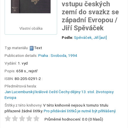
vstupu českých
zemí do svazkz se
západní Evropou /
Jiří Spěváček
Vlastní obálka
Podle:
Spěváček, Jiří
[aut]
Typ materiálu:
Text
Publication details:
Praha :
Svoboda,
1994
Vydání:
1. vyd
Popis:
658 s., rejstř
ISBN:
80-205-0291-2 :
Předmětová hesla:
Jan Lucemburský králové čeští Čechy dějiny 13. stol. životopisy
Evropa
Štítky z této knihovny:
V této knihovně nejsou k tomuto titulu
přiřazené žádné štítky.
Pro přidávání štítků je nutné být přihlášený.
Star ratings
Průměrné hodnocení: 0.0 (0 hlasů)