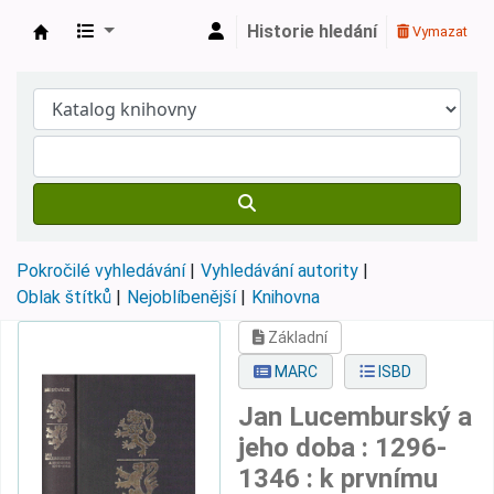
Historie hledání
Vymazat
Městská knihovna Roztoky
Pokročilé vyhledávání
Vyhledávání autority
Oblak štítků
Nejoblíbenější
Knihovna
Základní
MARC
ISBD
Jan Lucemburský a
jeho doba : 1296-
1346 : k prvnímu