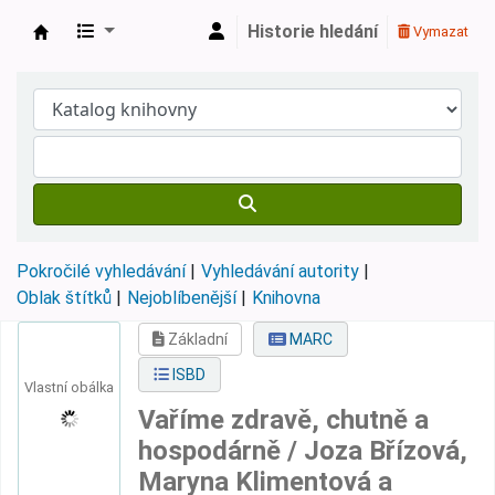
Historie hledání
Vymazat
Městská knihovna Roztoky
Pokročilé vyhledávání
Vyhledávání autority
Oblak štítků
Nejoblíbenější
Knihovna
Základní
MARC
ISBD
Vlastní obálka
Vaříme zdravě, chutně a
hospodárně /
Joza Břízová,
Maryna Klimentová a