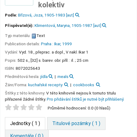
kolektiv
Podle:
Břízová, Joza
, 1905-1983
[aut]
Přispěvatel(é):
Klimentová, Maryna
, 1905-1987
[aut]
Typ materiálu:
Text
Publication details:
Praha :
Ikar,
1999
Vydání:
Vyd. 18., přeprac. a dopl., V nakl. Ikar 1
Popis:
502 s., [32] s. barev. obr. příl. : il. ; 25 cm
ISBN:
8072025643
Předmětová hesla:
jídla
meals
Žánr/Forma:
kuchařské recepty
cookbooks
Štítky z této knihovny:
V této knihovně nejsou k tomuto titulu
přiřazené žádné štítky.
Pro přidávání štítků je nutné být přihlášený.
Star ratings
Průměrné hodnocení: 0.0 (0 hlasů)
Jednotky
( 1 )
Titulové pozámky ( 1 )
Komentáře ( 0 )