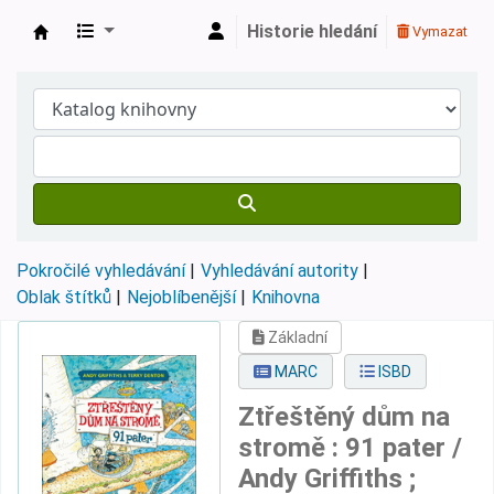
Historie hledání
Vymazat
Městská knihovna Roztoky
Pokročilé vyhledávání
Vyhledávání autority
Oblak štítků
Nejoblíbenější
Knihovna
Základní
MARC
ISBD
Ztřeštěný dům na
stromě : 91 pater /
Andy Griffiths ;