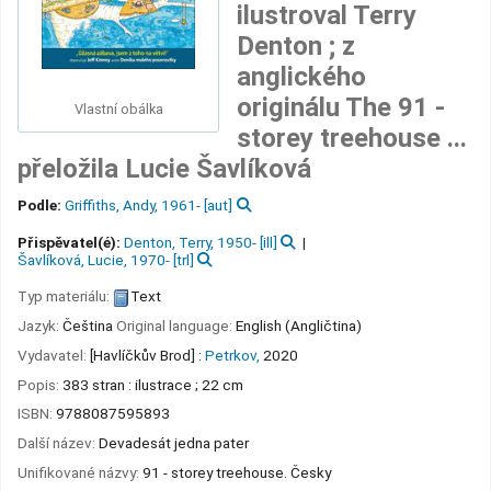
ilustroval Terry
Denton ; z
anglického
originálu The 91 -
Vlastní obálka
storey treehouse ...
přeložila Lucie Šavlíková
Podle:
Griffiths, Andy
, 1961-
[aut]
Přispěvatel(é):
Denton, Terry
, 1950-
[ill]
Šavlíková, Lucie
, 1970-
[trl]
Typ materiálu:
Text
Jazyk:
Čeština
Original language:
English (Angličtina)
Vydavatel:
[Havlíčkův Brod] :
Petrkov,
2020
Popis:
383 stran : ilustrace ; 22 cm
ISBN:
9788087595893
Další název:
Devadesát jedna pater
Unifikované názvy:
91 - storey treehouse. Česky