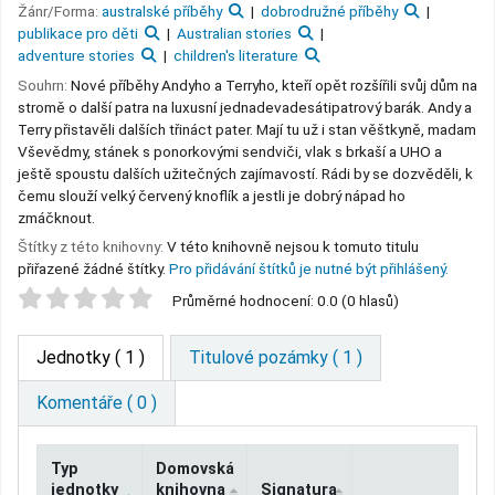
Žánr/Forma:
australské příběhy
dobrodružné příběhy
publikace pro děti
Australian stories
adventure stories
children's literature
Souhrn:
Nové příběhy Andyho a Terryho, kteří opět rozšířili svůj dům na
stromě o další patra na luxusní jednadevadesátipatrový barák. Andy a
Terry přistavěli dalších třináct pater. Mají tu už i stan věštkyně, madam
Vševědmy, stánek s ponorkovými sendviči, vlak s brkaší a UHO a
ještě spoustu dalších užitečných zajímavostí. Rádi by se dozvěděli, k
čemu slouží velký červený knoflík a jestli je dobrý nápad ho
zmáčknout.
Štítky z této knihovny:
V této knihovně nejsou k tomuto titulu
přiřazené žádné štítky.
Pro přidávání štítků je nutné být přihlášený.
Star ratings
Průměrné hodnocení: 0.0 (0 hlasů)
Jednotky
( 1 )
Titulové pozámky ( 1 )
Komentáře ( 0 )
Typ
Domovská
jednotky
knihovna
Signatura