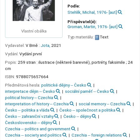
Podle:
Stehlík, Michal
, 1976-
[aut]
Přispěvatel(é):
Groman, Martin
, 1976-
[aut]
Vlastní obálka
Typ materiálu:
Text
Vydavatel:
V Brně :
Jota,
2021
Vydání:
Vydání první
Popis:
259 stran : ilustrace (některé barevné), portréty, faksimile ; 24
cm
ISBN:
9788075657664
Předmětová hesla:
politické dějiny -- Česko
interpretace dějin -- Česko
sociální paměť -- Česko
political history -- Czechia
interpretation of history -- Czechia
social memory -- Czechia
Česko -- politika a vláda
Česko -- společnost a politika
Česko -- zahraniční vztahy
Česko -- dějiny
Československo -- dějiny
Czechia -- politics and government
Czechia -- society and politics
Czechia -- foreign relations