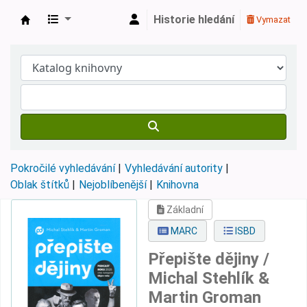
Historie hledání
Vymazat
Městská knihovna Roztoky
Pokročilé vyhledávání
Vyhledávání autority
Oblak štítků
Nejoblíbenější
Knihovna
Základní
MARC
ISBD
Přepište dějiny /
Michal Stehlík &
Martin Groman