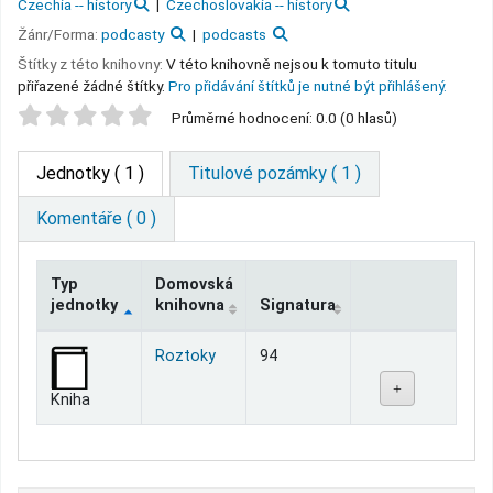
Czechia -- history
Czechoslovakia -- history
Žánr/Forma:
podcasty
podcasts
Štítky z této knihovny:
V této knihovně nejsou k tomuto titulu
přiřazené žádné štítky.
Pro přidávání štítků je nutné být přihlášený.
Star ratings
Průměrné hodnocení: 0.0 (0 hlasů)
Jednotky
( 1 )
Titulové pozámky ( 1 )
Komentáře ( 0 )
Typ
Domovská
jednotky
knihovna
Signatura
Jednotky
Roztoky
94
Kniha