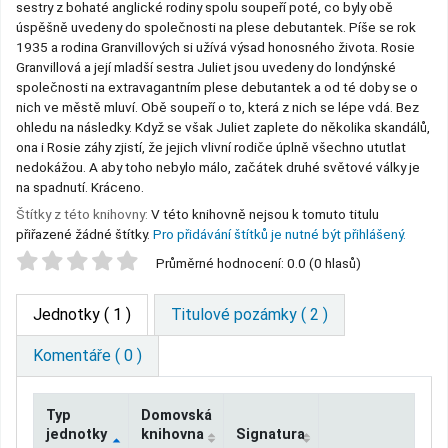
sestry z bohaté anglické rodiny spolu soupeří poté, co byly obě
úspěšně uvedeny do společnosti na plese debutantek. Píše se rok
1935 a rodina Granvillových si užívá výsad honosného života. Rosie
Granvillová a její mladší sestra Juliet jsou uvedeny do londýnské
společnosti na extravagantním plese debutantek a od té doby se o
nich ve městě mluví. Obě soupeří o to, která z nich se lépe vdá. Bez
ohledu na následky. Když se však Juliet zaplete do několika skandálů,
ona i Rosie záhy zjistí, že jejich vlivní rodiče úplně všechno ututlat
nedokážou. A aby toho nebylo málo, začátek druhé světové války je
na spadnutí. Kráceno.
Štítky z této knihovny:
V této knihovně nejsou k tomuto titulu
přiřazené žádné štítky.
Pro přidávání štítků je nutné být přihlášený.
Star ratings
Průměrné hodnocení: 0.0 (0 hlasů)
Jednotky
( 1 )
Titulové pozámky ( 2 )
Komentáře ( 0 )
Typ
Domovská
jednotky
knihovna
Signatura