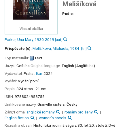
Melišíková
Podle:
Vlastní obálka
Parker, Una-Mary
, 1930-2019
[aut]
Přispěvatel(é):
Melišíková, Michaela
, 1984-
[trl]
Typ materiálu:
Text
Jazyk:
Čeština
Original language:
English (Angličtina)
Vydavatel:
Praha :
Ikar,
2024
Vydání:
Vydání první
Popis:
324 stran ; 21 cm
ISBN:
9788024953755
Unifikované názvy:
Granville sisters. Česky
Žánr/Forma:
anglické romány
romány pro ženy
English fiction
women's novels
Rozsah a obsah:
Historická rodinná sága z 30. let 20. století. Dvě