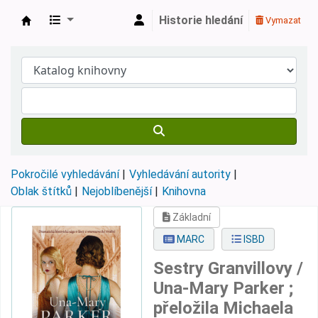
Historie hledání
Vymazat
Městská knihovna Roztoky
Pokročilé vyhledávání
Vyhledávání autority
Oblak štítků
Nejoblíbenější
Knihovna
Základní
MARC
ISBD
Sestry Granvillovy /
Una-Mary Parker ;
přeložila Michaela