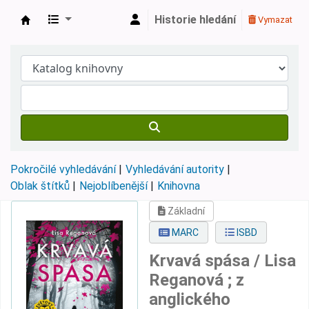
Historie hledání
Vymazat
Městská knihovna Roztoky
Pokročilé vyhledávání
Vyhledávání autority
Oblak štítků
Nejoblíbenější
Knihovna
Základní
MARC
ISBD
Krvavá spása /
Lisa
Reganová ; z
anglického