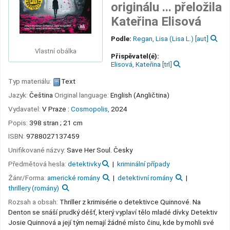
originálu ... přeložila
Kateřina Elisová
Podle:
Regan, Lisa (Lisa L.)
[aut]
Vlastní obálka
Přispěvatel(é):
Elisová, Kateřina
[trl]
Typ materiálu:
Text
Jazyk:
Čeština
Original language:
English (Angličtina)
Vydavatel:
V Praze :
Cosmopolis,
2024
Popis:
398 stran ; 21 cm
ISBN:
9788027137459
Unifikované názvy:
Save Her Soul. Česky
Předmětová hesla:
detektivky
kriminální případy
Žánr/Forma:
americké romány
detektivní romány
thrillery (romány)
Rozsah a obsah:
Thriller z krimisérie o detektivce Quinnové. Na
Denton se snáší prudký déšť, který vyplaví tělo mladé dívky. Detektiv
Josie Quinnová a její tým nemají žádné místo činu, kde by mohli své