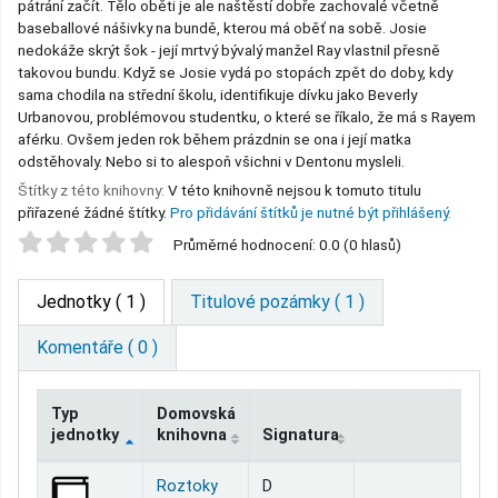
pátrání začít. Tělo oběti je ale naštěstí dobře zachovalé včetně
baseballové nášivky na bundě, kterou má oběť na sobě. Josie
nedokáže skrýt šok - její mrtvý bývalý manžel Ray vlastnil přesně
takovou bundu. Když se Josie vydá po stopách zpět do doby, kdy
sama chodila na střední školu, identifikuje dívku jako Beverly
Urbanovou, problémovou studentku, o které se říkalo, že má s Rayem
aférku. Ovšem jeden rok během prázdnin se ona i její matka
odstěhovaly. Nebo si to alespoň všichni v Dentonu mysleli.
Štítky z této knihovny:
V této knihovně nejsou k tomuto titulu
přiřazené žádné štítky.
Pro přidávání štítků je nutné být přihlášený.
Star ratings
Průměrné hodnocení: 0.0 (0 hlasů)
Jednotky
( 1 )
Titulové pozámky ( 1 )
Komentáře ( 0 )
Typ
Domovská
jednotky
knihovna
Signatura
Jednotky
Roztoky
D