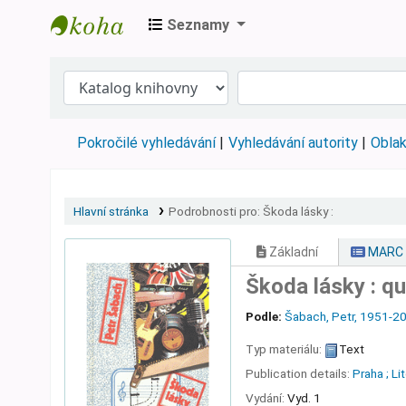
Seznamy
Městská knihovna Roztoky
Pokročilé vyhledávání
Vyhledávání autority
Oblak
Hlavní stránka
Podrobnosti pro:
Škoda lásky :
Základní
MARC
Škoda lásky : qu
Podle:
Šabach, Petr
, 1951-2
Typ materiálu:
Text
Publication details:
Praha ;
Li
Vydání:
Vyd. 1