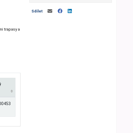
Sdílet
mi trapasy a
ý
00453