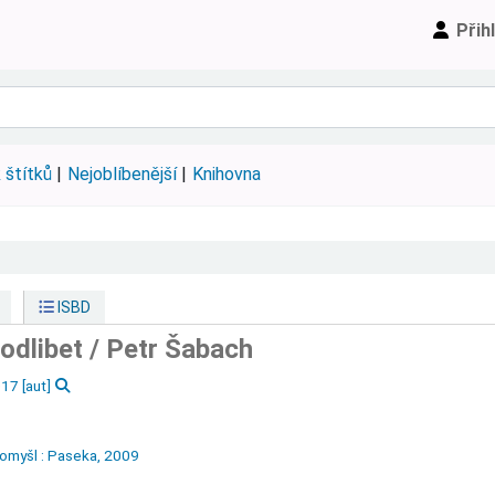
Přih
 štítků
Nejoblíbenější
Knihovna
ISBD
odlibet /
Petr Šabach
017
[aut]
tomyšl :
Paseka,
2009