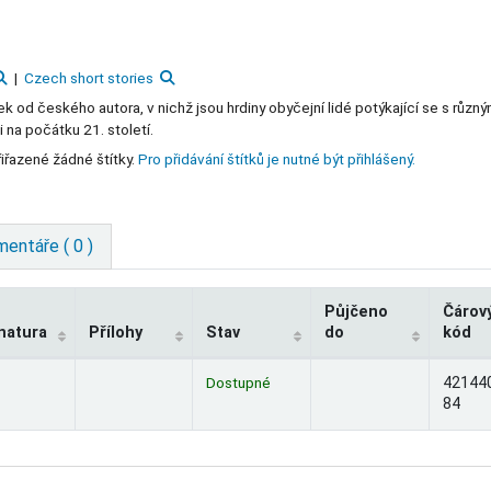
Czech short stories
k od českého autora, v nichž jsou hrdiny obyčejní lidé potýkající se s různý
 na počátku 21. století.
iřazené žádné štítky.
Pro přidávání štítků je nutné být přihlášený.
entáře ( 0 )
Půjčeno
Čárov
natura
Přílohy
Stav
do
kód
Dostupné
42144
84