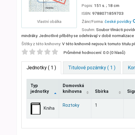
Popis:
151 s. ; 18 cm
ISBN:
9788071859703
Žánr/Forma:
české povídky
Vlastní obálka
Souhrn:
Soubor třinácti povíde
mindráky. Jednotlivé příběhy se odehrávají v době normalizace i
Štítky z této knihovny:
V této knihovně nejsou k tomuto titulu př
Star ratings
Průměrné hodnocení: 0.0 (0 hlasů)
Jednotky
( 1 )
Titulové pozámky ( 1 )
Kom
Typ
Domovská
jednotky
knihovna
Sbírka
Sig
Jednotky
Roztoky
1
Kniha