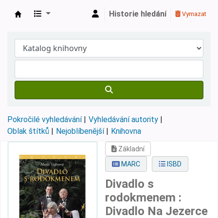
Historie hledání
Vymazat
Městská knihovna Roztoky
Pokročilé vyhledávání
Vyhledávání autority
Oblak štítků
Nejoblíbenější
Knihovna
Základní
MARC
ISBD
Divadlo s
rodokmenem :
Divadlo Na Jezerce