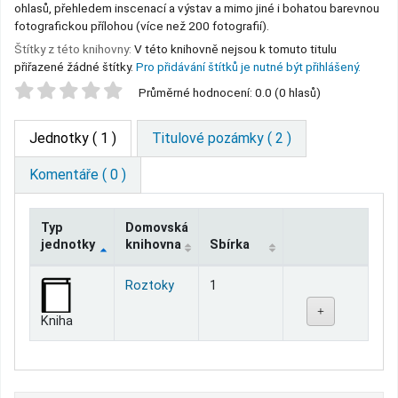
ohlasů, přehledem inscenací a výstav a mimo jiné i bohatou barevnou
fotografickou přílohou (více než 200 fotografií).
Štítky z této knihovny:
V této knihovně nejsou k tomuto titulu
přiřazené žádné štítky.
Pro přidávání štítků je nutné být přihlášený.
Star ratings
Průměrné hodnocení: 0.0 (0 hlasů)
Jednotky
( 1 )
Titulové pozámky ( 2 )
Komentáře ( 0 )
Typ
Domovská
jednotky
knihovna
Sbírka
Jednotky
Roztoky
1
Kniha