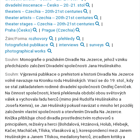
divadelní inscenace -- Česko -- 20.-21. stol
theaters -- Czechia -- 20th-21st centuries
theater artists -- Czechia -- 20th-21st centuries
theater stages -- Czechia -- 20th-21st centuries
Praha (Česko)
Prague (Czechia)
Žánr/Forma:
rozhovory
přehledy
fotografické publikace
interviews
surveys
photographical works
Souhrn:
Monografie o pražském Divadle Na Jezerce, jehož vzniku
předcházelo založení Divadelní společnosti Jana Hrušínského.
Souhrn:
Výpravná publikace o prehistorii a historii Divadla Na Jezerce
volně navazuje na Kroniku rodu Hrušínských. Vrací se do 19. stol., kdy
se stal zakladatelem rodinné divadelní společnosti Ondřej Červíček.
Na činnost společnosti, která překlenula období obou světových
válek a vychovala řadu herců (mimo jiné Rudolfa Hrušínského a
Josefa Kemra), se Jan Hrušínský pokusil navázat o mnoho let pozděj
založením vlastní společnosti a otevřením Divadla Na Jezerce.
Knížka přibližuje chod divadla prostřednictvím rozhovorů s
principálem, režiséry a herci (Bohdalová, Hrzánová, Holub, Hřebejk,
Kačer, Macháček,Tříska, Vlasáková aj.), korespondencí mezi Janem
Hrušínským a Janem Třískou, medailony herců, zrcadlem kritiky a