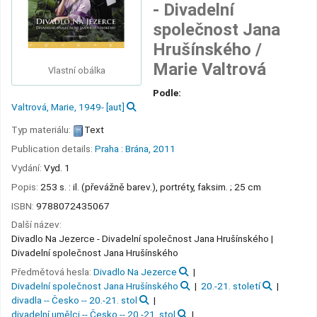
- Divadelní
společnost Jana
Hrušínského /
Marie Valtrová
Vlastní obálka
Podle:
Valtrová, Marie
, 1949-
[aut]
Typ materiálu:
Text
Publication details:
Praha :
Brána,
2011
Vydání:
Vyd. 1
Popis:
253 s. : il. (převážně barev.), portréty, faksim. ; 25 cm
ISBN:
9788072435067
Další název:
Divadlo Na Jezerce - Divadelní společnost Jana Hrušínského
Divadelní společnost Jana Hrušínského
Předmětová hesla:
Divadlo Na Jezerce
Divadelní společnost Jana Hrušínského
20.-21. století
divadla -- Česko -- 20.-21. stol
divadelní umělci -- Česko -- 20.-21. stol