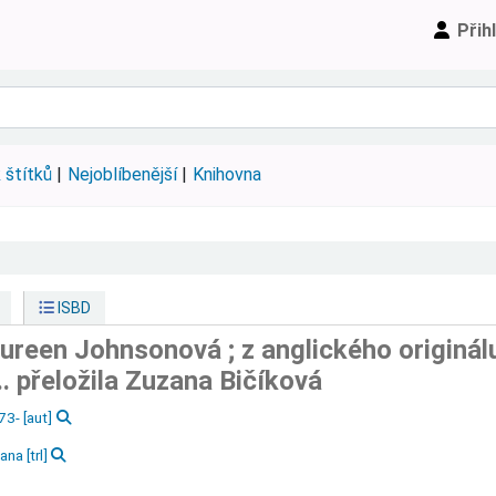
Přih
 štítků
Nejoblíbenější
Knihovna
ISBD
reen Johnsonová ; z anglického originál
.. přeložila Zuzana Bičíková
973-
[aut]
zana
[trl]