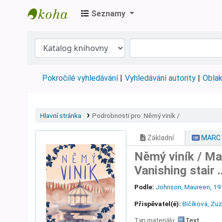
Seznamy
Městská knihovna Roztoky
Pokročilé vyhledávání
Vyhledávání autority
Oblak
Hlavní stránka
Podrobnosti pro:
Němý viník /
Základní
MARC
Němý viník /
Mau
Vanishing stair .
Podle:
Johnson, Maureen
, 1
Přispěvatel(é):
Bičíková, Zu
Typ materiálu:
Text