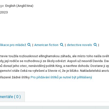
age:
English (Angličtina)
2023
likace pro mládež
American fiction
detective novels
 Stevie toužila rozlousknout ellinghamskou záhadu, ale místo toho našla své
, její rodiče se rozhodnou ji ze školy odvézt. Aspoň už neuvidí Davida. Dav
omů dorazí jeho otec, nenáviděný politik King, a navrhne dohodu: Dostane ji z
emství stále čeká na vyřešení a Stevie ví, že je blízko. Nakladatelská anot
iřazené žádné štítky.
Pro přidávání štítků je nutné být přihlášený.
entáře ( 0 )