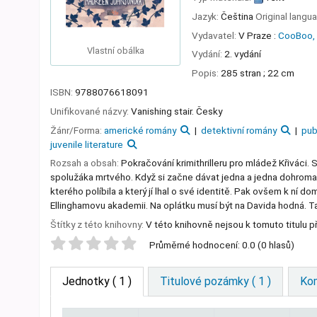
Jazyk:
Čeština
Original langu
Vydavatel:
V Praze :
CooBoo,
Vlastní obálka
Vydání:
2. vydání
Popis:
285 stran ; 22 cm
ISBN:
9788076618091
Unifikované názvy:
Vanishing stair. Česky
Žánr/Forma:
americké romány
detektivní romány
pub
juvenile literature
Rozsah a obsah:
Pokračování krimithrilleru pro mládež Křiváci.
spolužáka mrtvého. Když si začne dávat jedna a jedna dohromady
kterého políbila a který jí lhal o své identitě. Pak ovšem k ní d
Ellinghamovu akademii. Na oplátku musí být na Davida hodná. Taj
Štítky z této knihovny:
V této knihovně nejsou k tomuto titulu př
Star ratings
Průměrné hodnocení: 0.0 (0 hlasů)
Jednotky
( 1 )
Titulové pozámky ( 1 )
Kom