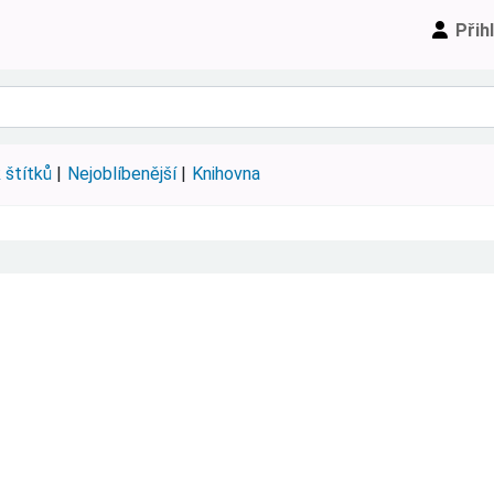
Přih
 štítků
Nejoblíbenější
Knihovna