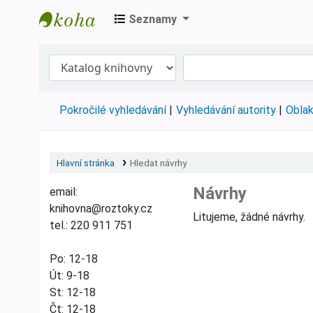
Seznamy
Městská knihovna Roztoky
Pokročilé vyhledávání
Vyhledávání autority
Oblak
Hlavní stránka
Hledat návrhy
Návrhy
email:
knihovna@roztoky.cz
Litujeme, žádné návrhy.
tel.: 220 911 751
Po: 12-18
Út: 9-18
St: 12-18
Čt: 12-18