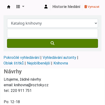
Historie hledání
Vymazat
Městská knihovna Roztoky
Pokročilé vyhledávání
Vyhledávání autority
Oblak štítků
Nejoblíbenější
Knihovna
Návrhy
Litujeme, žádné návrhy.
email: knihovna@roztoky.cz
tel.: 220 911 751
Po: 12-18