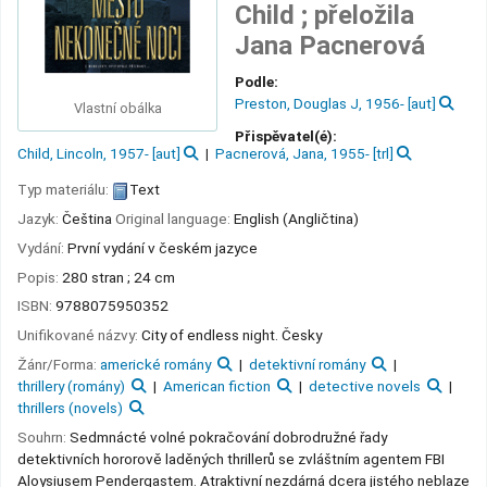
Child ; přeložila
Jana Pacnerová
Podle:
Preston, Douglas J
, 1956-
[aut]
Vlastní obálka
Přispěvatel(é):
Child, Lincoln
, 1957-
[aut]
Pacnerová, Jana
, 1955-
[trl]
Typ materiálu:
Text
Jazyk:
Čeština
Original language:
English (Angličtina)
Vydání:
První vydání v českém jazyce
Popis:
280 stran ; 24 cm
ISBN:
9788075950352
Unifikované názvy:
City of endless night. Česky
Žánr/Forma:
americké romány
detektivní romány
thrillery (romány)
American fiction
detective novels
thrillers (novels)
Souhrn:
Sedmnácté volné pokračování dobrodružné řady
detektivních hororově laděných thrillerů se zvláštním agentem FBI
Aloysiusem Pendergastem. Atraktivní nezdárná dcera jistého neblaze