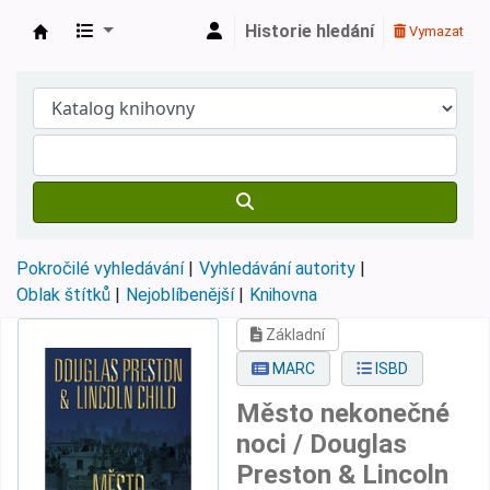
Historie hledání
Vymazat
Městská knihovna Roztoky
Pokročilé vyhledávání
Vyhledávání autority
Oblak štítků
Nejoblíbenější
Knihovna
Základní
MARC
ISBD
Město nekonečné
noci /
Douglas
Preston & Lincoln