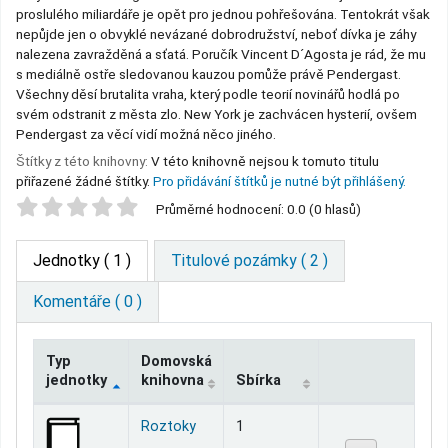
proslulého miliardáře je opět pro jednou pohřešována. Tentokrát však
nepůjde jen o obvyklé nevázané dobrodružství, neboť dívka je záhy
nalezena zavražděná a sťatá. Poručík Vincent D´Agosta je rád, že mu
s mediálně ostře sledovanou kauzou pomůže právě Pendergast.
Všechny děsí brutalita vraha, který podle teorií novinářů hodlá po
svém odstranit z města zlo. New York je zachvácen hysterií, ovšem
Pendergast za věcí vidí možná něco jiného.
Štítky z této knihovny:
V této knihovně nejsou k tomuto titulu
přiřazené žádné štítky.
Pro přidávání štítků je nutné být přihlášený.
Star ratings
Průměrné hodnocení: 0.0 (0 hlasů)
Jednotky
( 1 )
Titulové pozámky ( 2 )
Komentáře ( 0 )
Typ
Domovská
jednotky
knihovna
Sbírka
Jednotky
Roztoky
1