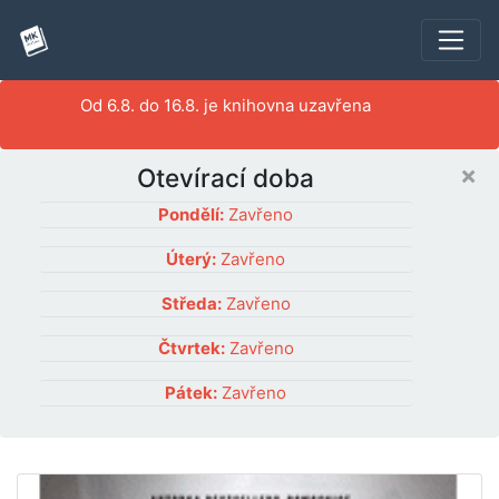
Od 6.8. do 16.8. je knihovna uzavřena
×
Otevírací doba
Pondělí:
Zavřeno
Úterý:
Zavřeno
Středa:
Zavřeno
Čtvrtek:
Zavřeno
Pátek:
Zavřeno